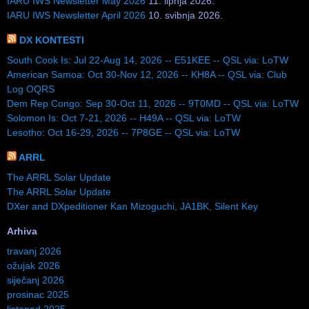
IARU IWS Newsletter May 2026
11. lipnja 2026.
IARU IWS Newsletter April 2026
10. svibnja 2026.
DX KONTESTI
South Cook Is: Jul 22-Aug 14, 2026 -- E51KEE -- QSL via: LoTW
American Samoa: Oct 30-Nov 12, 2026 -- KH8A -- QSL via: Club
Log OQRS
Dem Rep Congo: Sep 30-Oct 11, 2026 -- 9T0MD -- QSL via: LoTW
Solomon Is: Oct 7-21, 2026 -- H49A -- QSL via: LoTW
Lesotho: Oct 16-29, 2026 -- 7P8GE -- QSL via: LoTW
ARRL
The ARRL Solar Update
The ARRL Solar Update
DXer and DXpeditioner Kan Mizoguchi, JA1BK, Silent Key
Arhiva
travanj 2026
ožujak 2026
siječanj 2026
prosinac 2025