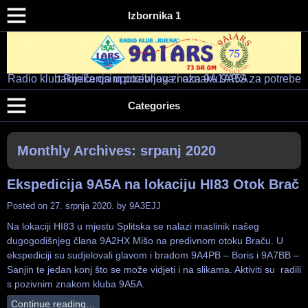
Izbornika 1
Radio klub Rijeka osim pozivnog znaka 9A1ARS za potrebe takmičenja upotrebljava i oznaku 9A5A.
Radio klub "RIJEKA" – 9A1ARS – 9A5A
HAM RADIO KLUB RIJEKA
Categories
Monthly Archives:
srpanj 2020
Ekspedicija 9A5A na lokaciju HI83 Otok Brač
Posted on
27. srpnja 2020.
by
9A3EJJ
Na lokaciji HI83 u mjestu Splitska se nalazi maslinik našeg
dugogodišnjeg člana 9A2HX Mišo na predivnom otoku Braču. U
ekspediciji su sudjelovali glavom i bradom 9A4PB – Boris i 9A7BB –
Sanjin te jedan konj što se može vidjeti i na slikama. Aktiviti su radili
s pozivnim znakom kluba 9A5A.
Continue reading…