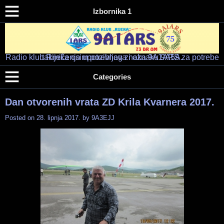
Izbornika 1
Radio klub Rijeka osim pozivnog znaka 9A1ARS za potrebe takmičenja upotrebljava i oznaku 9A5A.
Radio klub "RIJEKA" – 9A1ARS – 9A5A
HAM RADIO KLUB RIJEKA
Categories
Dan otvorenih vrata ZD Krila Kvarnera 2017.
Posted on
28. lipnja 2017.
by
9A3EJJ