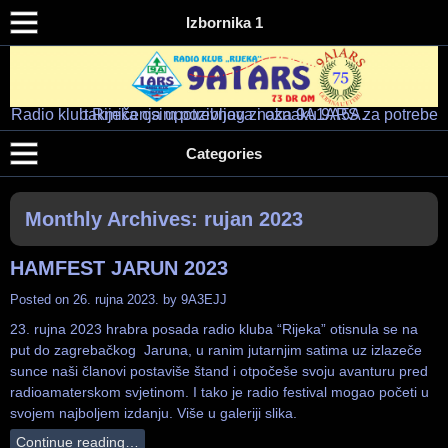
Izbornika 1
Radio klub Rijeka osim pozivnog znaka 9A1ARS za potrebe takmičenja upotrebljava i oznaku 9A5A.
Radio klub "RIJEKA" – 9A1ARS – 9A5A
HAM RADIO KLUB RIJEKA
Categories
Monthly Archives:
rujan 2023
HAMFEST JARUN 2023
Posted on
26. rujna 2023.
by
9A3EJJ
23. rujna 2023 hrabra posada radio kluba “Rijeka” otisnula se na
put do zagrebačkog Jaruna, u ranim jutarnjim satima uz izlazeče
sunce naši članovi postaviše štand i otpočeše svoju avanturu pred
radioamaterskom svjetinom. I tako je radio festival mogao početi u
svojem najboljem izdanju. Više u galeriji slika.
Continue reading…