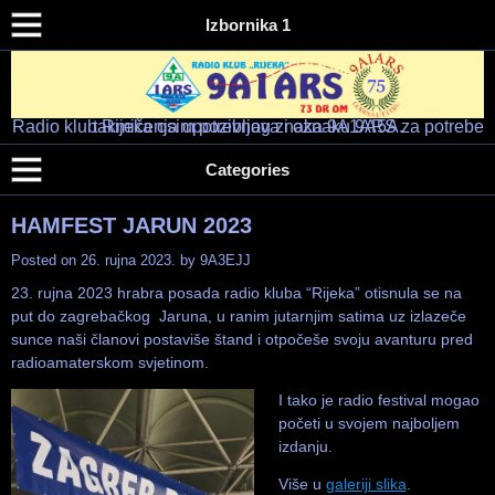
Izbornika 1
Radio klub Rijeka osim pozivnog znaka 9A1ARS za potrebe takmičenja upotrebljava i oznaku 9A5A.
Radio klub "RIJEKA" – 9A1ARS – 9A5A
HAM RADIO KLUB RIJEKA
Categories
HAMFEST JARUN 2023
Posted on
26. rujna 2023.
by
9A3EJJ
23. rujna 2023 hrabra posada radio kluba “Rijeka” otisnula se na
put do zagrebačkog Jaruna, u ranim jutarnjim satima uz izlazeče
sunce naši članovi postaviše štand i otpočeše svoju avanturu pred
radioamaterskom svjetinom.
I tako je radio festival mogao
početi u svojem najboljem
izdanju.
Više u
galeriji slika
.