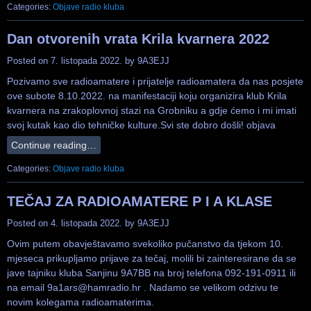
Categories:
Objave radio kluba
Dan otvorenih vrata Krila kvarnera 2022
Posted on
7. listopada 2022.
by
9A3EJJ
Pozivamo sve radioamatere i prijatelje radioamatera da nas posjete
ove subote 8.10.2022. na manifestaciji koju organizira klub Krila
kvarnera na zrakoplovnoj stazi na Grobniku a gdje ćemo i mi imati
svoj kutak kao dio tehničke kulture.Svi ste dobro došli! objava
Continue reading…
Categories:
Objave radio kluba
TEČAJ ZA RADIOAMATERE P I A KLASE
Posted on
4. listopada 2022.
by
9A3EJJ
Ovim putem obavještavamo svekoliko pučanstvo da tjekom 10.
mjeseca prikupljamo prijave za tečaj, molili bi zainteresirane da se
jave tajniku kluba Sanjinu 9A7BB na broj telefona 092-191-0911 ili
na email 9a1ars@hamradio.hr . Nadamo se velikom odzivu te
novim kolegama radioamaterima.