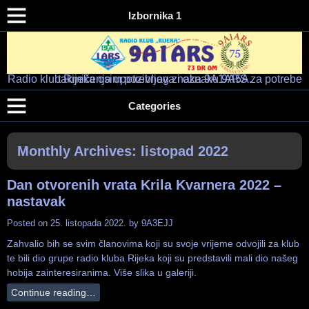
Izbornika 1
Radio klub Rijeka osim pozivnog znaka 9A1ARS za potrebe takmičenja upotrebljava i oznaku 9A5A.
Radio klub "RIJEKA" – 9A1ARS – 9A5A
HAM RADIO KLUB RIJEKA
Categories
Monthly Archives:
listopad 2022
Dan otvorenih vrata Krila Kvarnera 2022 –
nastavak
Posted on
25. listopada 2022.
by
9A3EJJ
Zahvalio bih se svim članovima koji su svoje vrijeme odvojili za klub
te bili dio grupe radio kluba Rijeka koji su predstavili mali dio našeg
hobija zainteresiranima. Više slika u galeriji.
Continue reading…