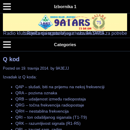
Izbornika 1
Radio klub Rijeka osim pozivnog znaka 9A1ARS za potrebe takmičenja upotrebljava i oznaku 9A5A.
Radio klub "RIJEKA" – 9A1ARS – 9A5A
HAM RADIO KLUB RIJEKA
Categories
Q kod
Posted on
19. travnja 2014.
by
9A3EJJ
Izvadak iz Q koda:
QAP – slušati, biti na prijemu na nekoj frekvenciji
QRA – pozivna oznaka
QRB – udaljenost između radiopostaja
QRG – točna frekvencija radiopostaje
QRH – nestabilna frekvencija
QRI – ton odašiljanog siganala (T1-T9)
QRK – razumljivost signala (R1-R5)
QRL – zauzet sam, radim