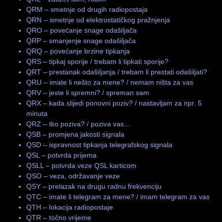
QRM – smetnje od drugih radiopostaja
QRN – smetnje od elektrostatičkog pražnjenja
QRO – povećanje snage odašiljača
QRP – smanjenje snage odašiljača
QRQ – povećanje brzine tipkanja
QRS – tipkaj sporije / trebam li tipkati sporije?
QRT – prestanak odašiljanja / trebam li prestati odašiljati?
QRU – imate li nešto za mene? / nemam ništa za vas
QRV – jeste li spremni? / spreman sam
QRX – kada slijedi ponovni poziv? / nastavljam za npr. 5
minuta
QRZ – tko poziva? / poziva vas…
QSB – promjena jakosti signala
QSD – ispravnost tipkanja telegrafskog signala
QSL – potvrda prijema
QSLL – potvrda veze QSL karticom
QSO – veza, održavanje veze
QSY – prelazak na drugu radnu frekvenciju
QTC – imate li telegram za mene? / imam telegram za vas
QTH – lokacija radiopostaje
QTR – točno vrijeme