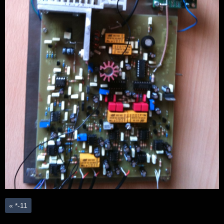
«
*-11