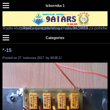
Izbornika 1
Radio klub Rijeka osim pozivnog znaka 9A1ARS za potrebe takmičenja upotrebljava i oznaku 9A5A.
Radio klub "RIJEKA" – 9A1ARS – 9A5A
HAM RADIO KLUB RIJEKA
Categories
*-15
Posted on
27. kolovoza 2017.
by
9A3EJJ