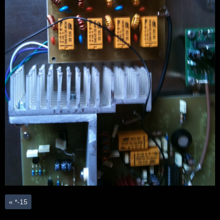
«
*-15