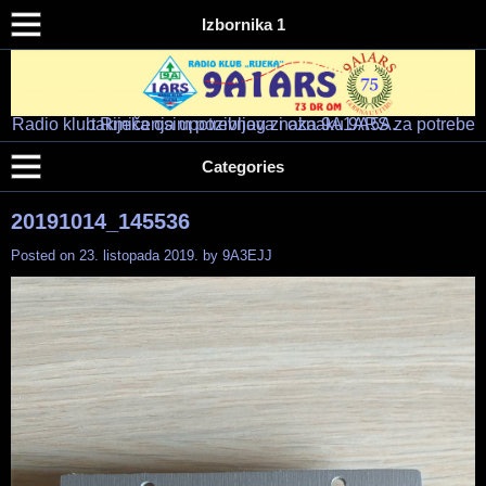
Izbornika 1
Radio klub Rijeka osim pozivnog znaka 9A1ARS za potrebe takmičenja upotrebljava i oznaku 9A5A.
Radio klub "RIJEKA" – 9A1ARS – 9A5A
HAM RADIO KLUB RIJEKA
Categories
20191014_145536
Posted on
23. listopada 2019.
by
9A3EJJ