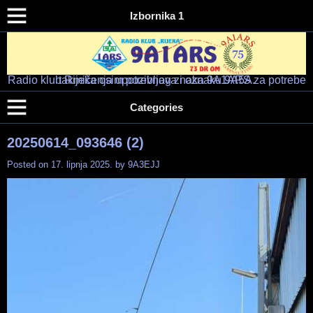
Izbornika 1
Radio klub Rijeka osim pozivnog znaka 9A1ARS za potrebe takmičenja upotrebljava i oznaku 9A5A.
Radio klub "RIJEKA" – 9A1ARS – 9A5A
HAM RADIO KLUB RIJEKA
Categories
20250614_093646 (2)
Posted on
17. lipnja 2025.
by
9A3EJJ