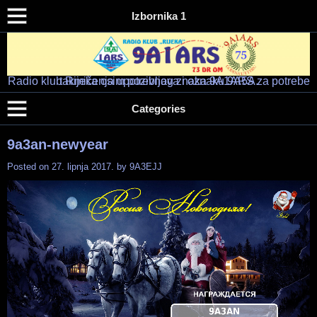
Izbornika 1
Radio klub Rijeka osim pozivnog znaka 9A1ARS za potrebe takmičenja upotrebljava i oznaku 9A5A.
Radio klub "RIJEKA" – 9A1ARS – 9A5A
HAM RADIO KLUB RIJEKA
Categories
9a3an-newyear
Posted on
27. lipnja 2017.
by
9A3EJJ