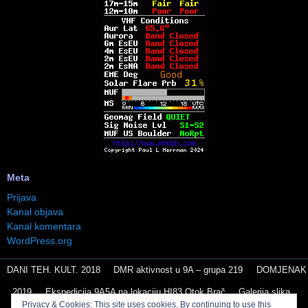
Meta
Prijava
Kanal objava
Kanal komentara
WordPress.org
DANI TEH. KULT. 2018
DMR aktivnost u 9A – grupa 219
DOMJENAK
2019
Ekspedicija 9A5A na lokaciju HI83 Otok Brač
Galerija slika
Privacy & Cookies: This site uses cookies. By continuing to use this