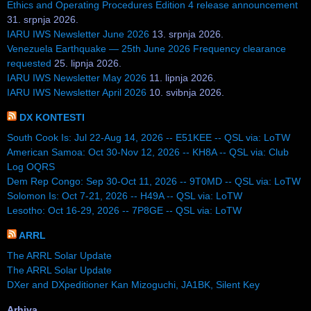
Ethics and Operating Procedures Edition 4 release announcement
31. srpnja 2026.
IARU IWS Newsletter June 2026
13. srpnja 2026.
Venezuela Earthquake — 25th June 2026 Frequency clearance
requested
25. lipnja 2026.
IARU IWS Newsletter May 2026
11. lipnja 2026.
IARU IWS Newsletter April 2026
10. svibnja 2026.
DX KONTESTI
South Cook Is: Jul 22-Aug 14, 2026 -- E51KEE -- QSL via: LoTW
American Samoa: Oct 30-Nov 12, 2026 -- KH8A -- QSL via: Club
Log OQRS
Dem Rep Congo: Sep 30-Oct 11, 2026 -- 9T0MD -- QSL via: LoTW
Solomon Is: Oct 7-21, 2026 -- H49A -- QSL via: LoTW
Lesotho: Oct 16-29, 2026 -- 7P8GE -- QSL via: LoTW
ARRL
The ARRL Solar Update
The ARRL Solar Update
DXer and DXpeditioner Kan Mizoguchi, JA1BK, Silent Key
Arhiva