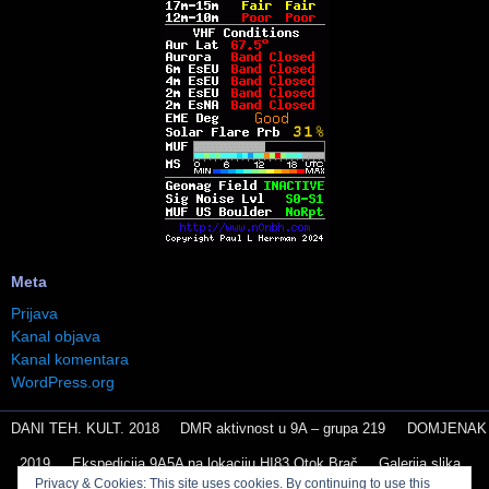
Meta
Prijava
Kanal objava
Kanal komentara
WordPress.org
DANI TEH. KULT. 2018
DMR aktivnost u 9A – grupa 219
DOMJENAK
2019
Ekspedicija 9A5A na lokaciju HI83 Otok Brač
Galerija slika
Privacy & Cookies: This site uses cookies. By continuing to use this