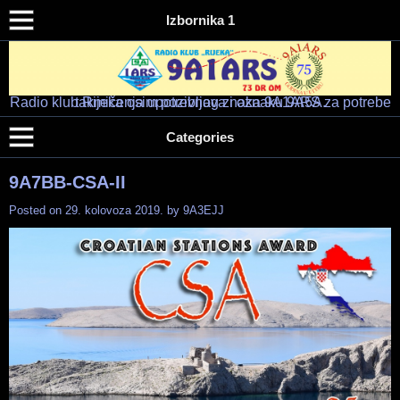
Izbornika 1
Radio klub Rijeka osim pozivnog znaka 9A1ARS za potrebe takmičenja upotrebljava i oznaku 9A5A.
Radio klub "RIJEKA" – 9A1ARS – 9A5A
HAM RADIO KLUB RIJEKA
Categories
9A7BB-CSA-II
Posted on
29. kolovoza 2019.
by
9A3EJJ