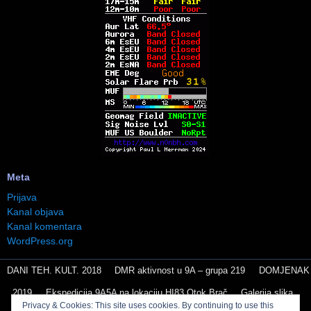
Meta
Prijava
Kanal objava
Kanal komentara
WordPress.org
DANI TEH. KULT. 2018
DMR aktivnost u 9A – grupa 219
DOMJENAK
2019
Ekspedicija 9A5A na lokaciju HI83 Otok Brač
Galerija slika
Privacy & Cookies: This site uses cookies. By continuing to use this