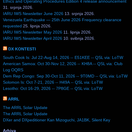
Ethics and Operating Procedures Edition 4 release announcement
31. srpnja 2026.
IARU IWS Newsletter June 2026
13. srpnja 2026.
Venezuela Earthquake — 25th June 2026 Frequency clearance
requested
25. lipnja 2026.
IARU IWS Newsletter May 2026
11. lipnja 2026.
IARU IWS Newsletter April 2026
10. svibnja 2026.
DX KONTESTI
South Cook Is: Jul 22-Aug 14, 2026 -- E51KEE -- QSL via: LoTW
American Samoa: Oct 30-Nov 12, 2026 -- KH8A -- QSL via: Club
Log OQRS
Dem Rep Congo: Sep 30-Oct 11, 2026 -- 9T0MD -- QSL via: LoTW
Solomon Is: Oct 7-21, 2026 -- H49A -- QSL via: LoTW
Lesotho: Oct 16-29, 2026 -- 7P8GE -- QSL via: LoTW
ARRL
The ARRL Solar Update
The ARRL Solar Update
DXer and DXpeditioner Kan Mizoguchi, JA1BK, Silent Key
Arhiva