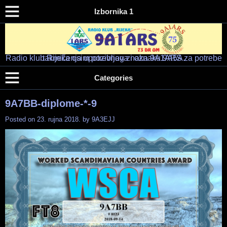
Izbornika 1
Radio klub Rijeka osim pozivnog znaka 9A1ARS za potrebe takmičenja upotrebljava i oznaku 9A5A.
Radio klub "RIJEKA" – 9A1ARS – 9A5A
HAM RADIO KLUB RIJEKA
Categories
9A7BB-diplome-*-9
Posted on
23. rujna 2018.
by
9A3EJJ