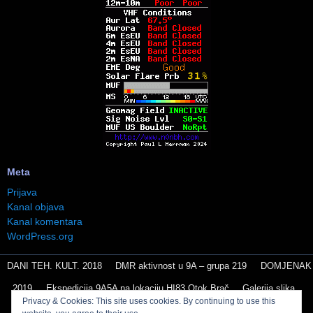
Meta
Prijava
Kanal objava
Kanal komentara
WordPress.org
DANI TEH. KULT. 2018
DMR aktivnost u 9A – grupa 219
DOMJENAK
2019
Ekspedicija 9A5A na lokaciju HI83 Otok Brač
Galerija slika
Privacy & Cookies: This site uses cookies. By continuing to use this
grobnik2019
JARUN 2023 GALERIJA
Konstrukcije
Kontesti