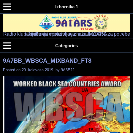
Izbornika 1
Radio klub Rijeka osim pozivnog znaka 9A1ARS za potrebe takmičenja upotrebljava i oznaku 9A5A.
Radio klub "RIJEKA" – 9A1ARS – 9A5A
HAM RADIO KLUB RIJEKA
Categories
9A7BB_WBSCA_MIXBAND_FT8
Posted on
29. kolovoza 2019.
by
9A3EJJ