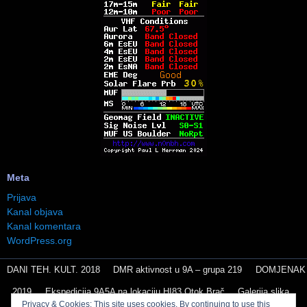
Meta
Prijava
Kanal objava
Kanal komentara
WordPress.org
DANI TEH. KULT. 2018
DMR aktivnost u 9A – grupa 219
DOMJENAK
2019
Ekspedicija 9A5A na lokaciju HI83 Otok Brač
Galerija slika
Privacy & Cookies: This site uses cookies. By continuing to use this