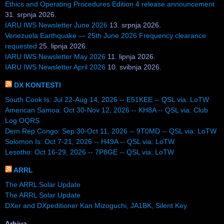
Ethics and Operating Procedures Edition 4 release announcement
31. srpnja 2026.
IARU IWS Newsletter June 2026
13. srpnja 2026.
Venezuela Earthquake — 25th June 2026 Frequency clearance
requested
25. lipnja 2026.
IARU IWS Newsletter May 2026
11. lipnja 2026.
IARU IWS Newsletter April 2026
10. svibnja 2026.
DX KONTESTI
South Cook Is: Jul 22-Aug 14, 2026 -- E51KEE -- QSL via: LoTW
American Samoa: Oct 30-Nov 12, 2026 -- KH8A -- QSL via: Club
Log OQRS
Dem Rep Congo: Sep 30-Oct 11, 2026 -- 9T0MD -- QSL via: LoTW
Solomon Is: Oct 7-21, 2026 -- H49A -- QSL via: LoTW
Lesotho: Oct 16-29, 2026 -- 7P8GE -- QSL via: LoTW
ARRL
The ARRL Solar Update
The ARRL Solar Update
DXer and DXpeditioner Kan Mizoguchi, JA1BK, Silent Key
Arhiva