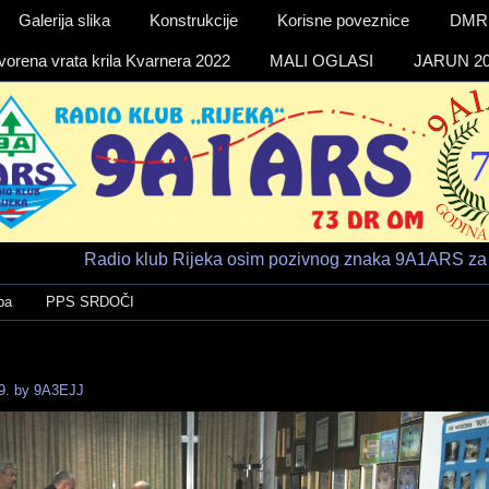
Galerija slika
Konstrukcije
Korisne poveznice
DMR a
vorena vrata krila Kvarnera 2022
MALI OGLASI
JARUN 20
Radio klub Rijeka osim pozivnog znaka 9A1ARS za 
ba
PPS SRDOČI
9.
by
9A3EJJ