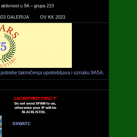
ktivnost u 9A – grupa 219
23 GALERIJA
OV KK 2023
Radio klub
HAM RADIO KLUB RIJEKA
"RIJEKA" –
9A1ARS –
9A5A
potrebe takmičenja upotrebljava i oznaku 9A5A.
DXWATC