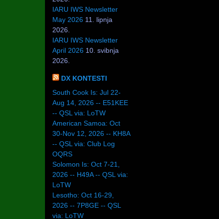
IARU IWS Newsletter
May 2026
11. lipnja
2026.
IARU IWS Newsletter
April 2026
10. svibnja
2026.
DX KONTESTI
South Cook Is: Jul 22-
Aug 14, 2026 -- E51KEE
-- QSL via: LoTW
American Samoa: Oct
30-Nov 12, 2026 -- KH8A
-- QSL via: Club Log
OQRS
Solomon Is: Oct 7-21,
2026 -- H49A -- QSL via:
LoTW
Lesotho: Oct 16-29,
2026 -- 7P8GE -- QSL
via: LoTW