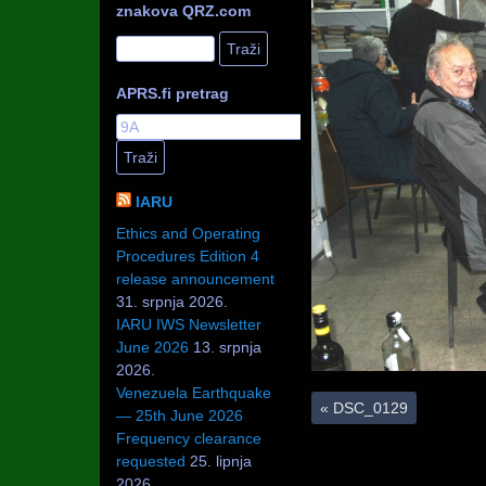
znakova QRZ.com
APRS.fi pretrag
IARU
Ethics and Operating
Procedures Edition 4
release announcement
31. srpnja 2026.
IARU IWS Newsletter
June 2026
13. srpnja
2026.
Venezuela Earthquake
«
DSC_0129
— 25th June 2026
Frequency clearance
requested
25. lipnja
2026.