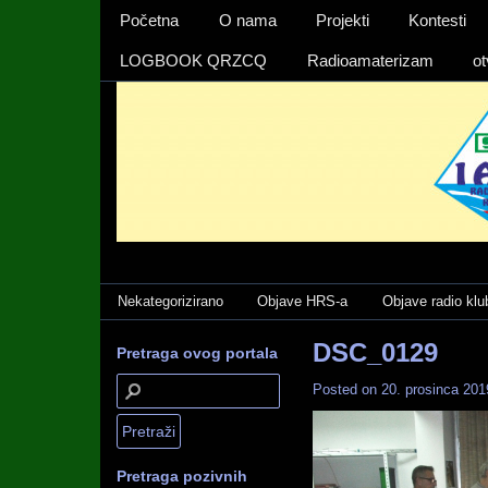
Izbornika 1
Početna
O nama
Projekti
Kontesti
LOGBOOK QRZCQ
Radioamaterizam
ot
Categories
Nekategorizirano
Objave HRS-a
Objave radio klu
DSC_0129
Pretraga ovog portala
Posted on
20. prosinca 201
Pretraga pozivnih