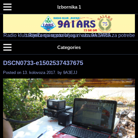
Izbornika 1
Radio klub Rijeka osim pozivnog znaka 9A1ARS za potrebe takmičenja upotrebljava i oznaku 9A5A.
Radio klub "RIJEKA" – 9A1ARS – 9A5A
HAM RADIO KLUB RIJEKA
Categories
DSCN0733-e1502537437675
Posted on
13. kolovoza 2017.
by
9A3EJJ