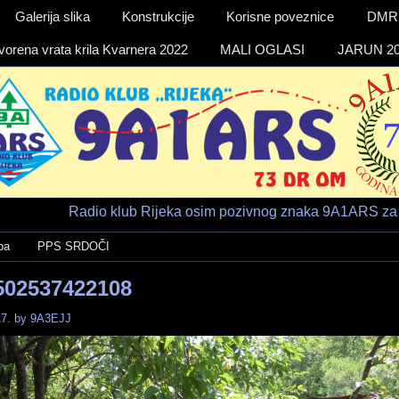
Galerija slika
Konstrukcije
Korisne poveznice
DMR a
vorena vrata krila Kvarnera 2022
MALI OGLASI
JARUN 20
Radio klub Rijeka osim pozivnog znaka 9A1ARS za 
ba
PPS SRDOČI
502537422108
7.
by
9A3EJJ