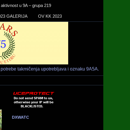
ktivnost u 9A – grupa 219
23 GALERIJA
OV KK 2023
Radio klub
HAM RADIO KLUB RIJEKA
"RIJEKA" –
9A1ARS –
9A5A
potrebe takmičenja upotrebljava i oznaku 9A5A.
DXWATC