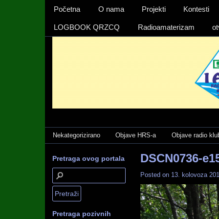
Izbornika 1
Početna
O nama
Projekti
Kontesti
LOGBOOK QRZCQ
Radioamaterizam
ot
Categories
Nekategorizirano
Objave HRS-a
Objave radio klu
DSCN0736-e1
Pretraga ovog portala
Posted on
13. kolovoza 201
Pretraga pozivnih