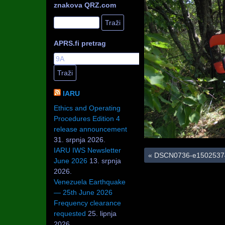
znakova QRZ.com
APRS.fi pretrag
IARU
Ethics and Operating
Procedures Edition 4
release announcement
31. srpnja 2026.
IARU IWS Newsletter
«
DSCN0736-e1502537
June 2026
13. srpnja
2026.
Venezuela Earthquake
— 25th June 2026
Frequency clearance
requested
25. lipnja
2026.