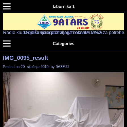
Izbornika 1
Radio klub Rijeka osim pozivnog znaka 9A1ARS za potrebe takmičenja upotrebljava i oznaku 9A5A.
Radio klub "RIJEKA" – 9A1ARS – 9A5A
HAM RADIO KLUB RIJEKA
Categories
IMG_0095_result
Posted on
20. siječnja 2019.
by
9A3EJJ