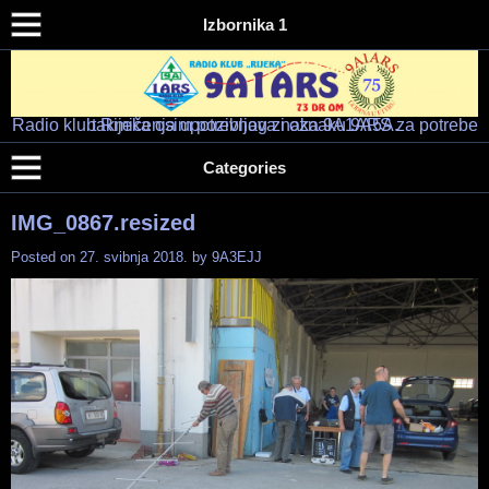
Izbornika 1
Radio klub Rijeka osim pozivnog znaka 9A1ARS za potrebe takmičenja upotrebljava i oznaku 9A5A.
Radio klub "RIJEKA" – 9A1ARS – 9A5A
HAM RADIO KLUB RIJEKA
Categories
IMG_0867.resized
Posted on
27. svibnja 2018.
by
9A3EJJ