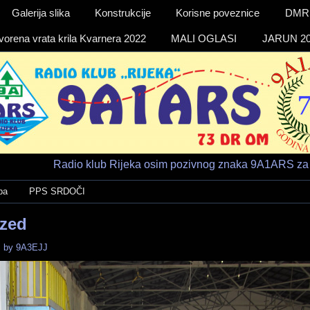
Galerija slika
Konstrukcije
Korisne poveznice
DMR a
vorena vrata krila Kvarnera 2022
MALI OGLASI
JARUN 20
Radio klub Rijeka osim pozivnog znaka 9A1ARS za 
ba
PPS SRDOČI
ized
.
by
9A3EJJ