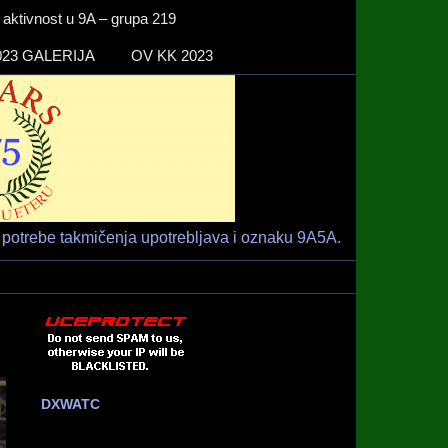
ktivnost u 9A – grupa 219
23 GALERIJA
OV KK 2023
Radio klub
HAM RADIO KLUB RIJEKA
"RIJEKA" –
9A1ARS –
9A5A
potrebe takmičenja upotrebljava i oznaku 9A5A.
DXWATC