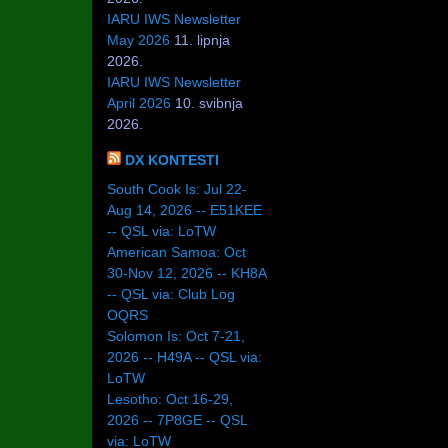
IARU IWS Newsletter
May 2026
11. lipnja
2026.
IARU IWS Newsletter
April 2026
10. svibnja
2026.
DX KONTESTI
South Cook Is: Jul 22-
Aug 14, 2026 -- E51KEE
-- QSL via: LoTW
American Samoa: Oct
30-Nov 12, 2026 -- KH8A
-- QSL via: Club Log
OQRS
Solomon Is: Oct 7-21,
2026 -- H49A -- QSL via:
LoTW
Lesotho: Oct 16-29,
2026 -- 7P8GE -- QSL
via: LoTW