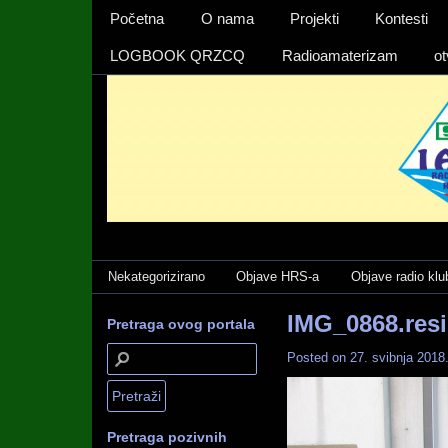
Izbornika 1
Početna
O nama
Projekti
Kontesti
LOGBOOK QRZCQ
Radioamaterizam
ot
Categories
Nekategorizirano
Objave HRS-a
Objave radio klu
IMG_0868.res
Pretraga ovog portala
Posted on
27. svibnja 2018
Pretraga pozivnih