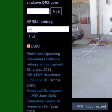
znakova QRZ.com
APRS.fi pretrag
IARU
Ethics and Operating
Procedures Edition 4
release announcement
31. srpnja 2026.
IARU IWS Newsletter
June 2026
13. srpnja
2026.
Venezuela Earthquake
— 25th June 2026
Frequency clearance
«
IMG_0868.resized
requested
25. lipnja
2026.