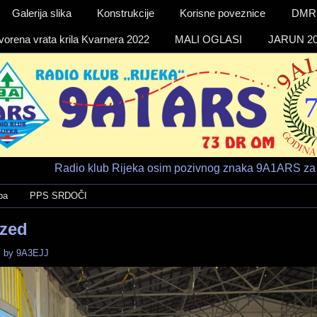
Galerija slika
Konstrukcije
Korisne poveznice
DMR a
vorena vrata krila Kvarnera 2022
MALI OGLASI
JARUN 20
Radio klub Rijeka osim pozivnog znaka 9A1ARS za 
ba
PPS SRDOČI
ized
.
by
9A3EJJ