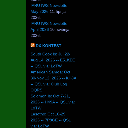
IARU IWS Newsletter
May 2026
11. lipnja
2026.
IARU IWS Newsletter
April 2026
10. svibnja
2026.
DX KONTESTI
South Cook Is: Jul 22-
Aug 14, 2026 -- E51KEE
-- QSL via: LoTW
American Samoa: Oct
30-Nov 12, 2026 -- KH8A
-- QSL via: Club Log
OQRS
Solomon Is: Oct 7-21,
2026 -- H49A -- QSL via:
LoTW
Lesotho: Oct 16-29,
2026 -- 7P8GE -- QSL
via: LoTW