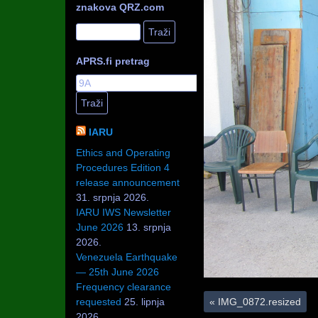
znakova QRZ.com
APRS.fi pretrag
IARU
Ethics and Operating
Procedures Edition 4
release announcement
31. srpnja 2026.
IARU IWS Newsletter
June 2026
13. srpnja
2026.
Venezuela Earthquake
— 25th June 2026
Frequency clearance
«
IMG_0872.resized
requested
25. lipnja
2026.