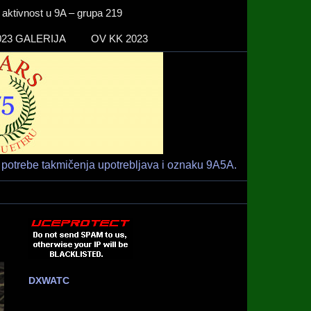
ktivnost u 9A – grupa 219
23 GALERIJA
OV KK 2023
Radio klub
HAM RADIO KLUB RIJEKA
"RIJEKA" –
9A1ARS –
9A5A
potrebe takmičenja upotrebljava i oznaku 9A5A.
DXWATC