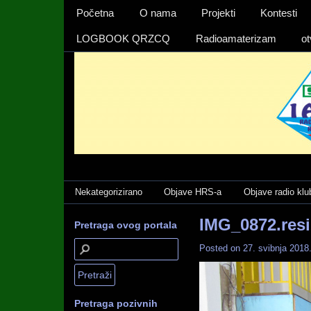
Izbornika 1
Početna
O nama
Projekti
Kontesti
LOGBOOK QRZCQ
Radioamaterizam
ot
Categories
Nekategorizirano
Objave HRS-a
Objave radio klu
IMG_0872.res
Pretraga ovog portala
Posted on
27. svibnja 2018
Pretraga pozivnih