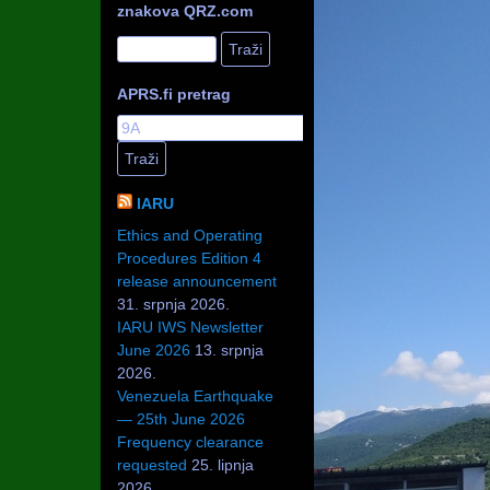
znakova QRZ.com
APRS.fi pretrag
IARU
Ethics and Operating
Procedures Edition 4
release announcement
31. srpnja 2026.
IARU IWS Newsletter
June 2026
13. srpnja
2026.
Venezuela Earthquake
— 25th June 2026
Frequency clearance
requested
25. lipnja
2026.