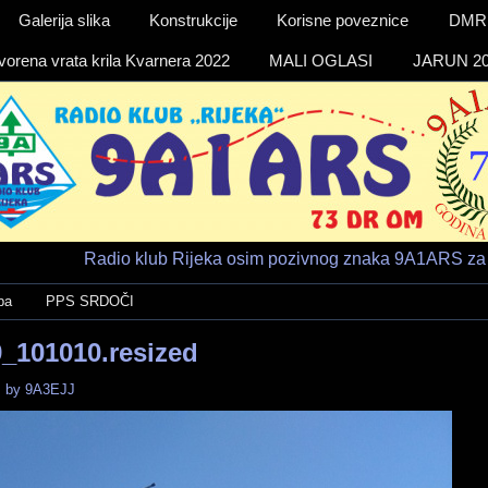
Galerija slika
Konstrukcije
Korisne poveznice
DMR a
vorena vrata krila Kvarnera 2022
MALI OGLASI
JARUN 20
Radio klub Rijeka osim pozivnog znaka 9A1ARS za 
ba
PPS SRDOČI
_101010.resized
.
by
9A3EJJ