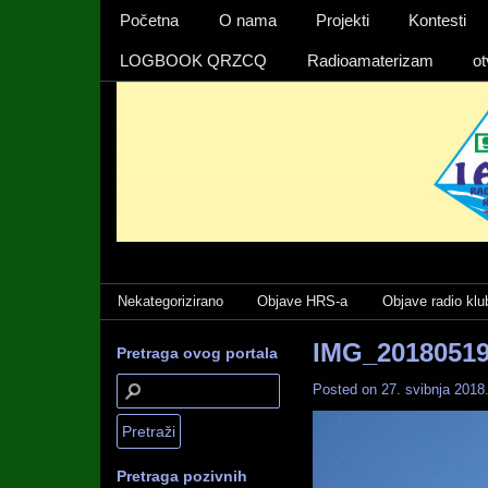
Izbornika 1
Početna
O nama
Projekti
Kontesti
LOGBOOK QRZCQ
Radioamaterizam
ot
Categories
Nekategorizirano
Objave HRS-a
Objave radio klu
IMG_20180519
Pretraga ovog portala
Posted on
27. svibnja 2018
Pretraga pozivnih