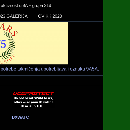
ktivnost u 9A – grupa 219
23 GALERIJA
OV KK 2023
Radio klub
HAM RADIO KLUB RIJEKA
"RIJEKA" –
9A1ARS –
9A5A
potrebe takmičenja upotrebljava i oznaku 9A5A.
DXWATC