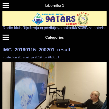
Izbornika 1
Radio klub Rijeka osim pozivnog znaka 9A1ARS za potrebe takmičenja upotrebljava i oznaku 9A5A.
Radio klub "RIJEKA" – 9A1ARS – 9A5A
HAM RADIO KLUB RIJEKA
Categories
IMG_20190115_200201_result
Posted on
20. siječnja 2019.
by
9A3EJJ