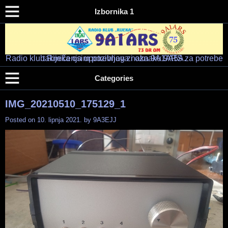
Izbornika 1
Radio klub Rijeka osim pozivnog znaka 9A1ARS za potrebe takmičenja upotrebljava i oznaku 9A5A.
Radio klub "RIJEKA" – 9A1ARS – 9A5A
HAM RADIO KLUB RIJEKA
Categories
IMG_20210510_175129_1
Posted on
10. lipnja 2021.
by
9A3EJJ