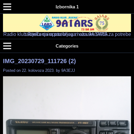
Izbornika 1
Radio klub Rijeka osim pozivnog znaka 9A1ARS za potrebe takmičenja upotrebljava i oznaku 9A5A.
Radio klub "RIJEKA" – 9A1ARS – 9A5A
HAM RADIO KLUB RIJEKA
Categories
IMG_20230729_111726 (2)
Posted on
22. kolovoza 2023.
by
9A3EJJ