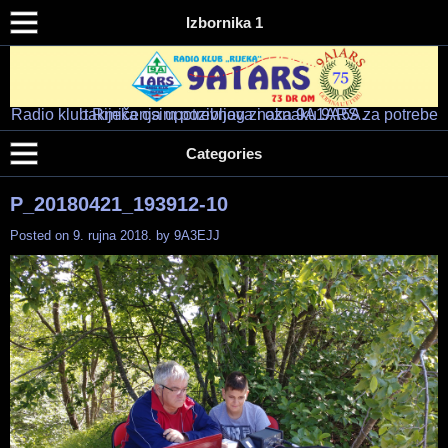
Izbornika 1
Radio klub Rijeka osim pozivnog znaka 9A1ARS za potrebe takmičenja upotrebljava i oznaku 9A5A.
Radio klub "RIJEKA" – 9A1ARS – 9A5A
HAM RADIO KLUB RIJEKA
Categories
P_20180421_193912-10
Posted on
9. rujna 2018.
by
9A3EJJ