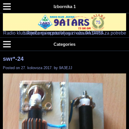
Izbornika 1
Radio klub Rijeka osim pozivnog znaka 9A1ARS za potrebe takmičenja upotrebljava i oznaku 9A5A.
Radio klub "RIJEKA" – 9A1ARS – 9A5A
HAM RADIO KLUB RIJEKA
Categories
swr*-24
Posted on
27. kolovoza 2017.
by
9A3EJJ