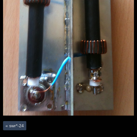
«
swr*-24