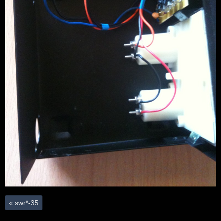
«
swr*-35