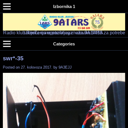
Izbornika 1
Radio klub Rijeka osim pozivnog znaka 9A1ARS za potrebe takmičenja upotrebljava i oznaku 9A5A.
Radio klub "RIJEKA" – 9A1ARS – 9A5A
HAM RADIO KLUB RIJEKA
Categories
swr*-35
Posted on
27. kolovoza 2017.
by
9A3EJJ