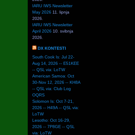
IARU IWS Newsletter
May 2026
11. lipnja
2026.
IARU IWS Newsletter
April 2026
10. svibnja
2026.
DX KONTESTI
South Cook Is: Jul 22-
Aug 14, 2026 -- E51KEE
-- QSL via: LoTW
American Samoa: Oct
30-Nov 12, 2026 -- KH8A
-- QSL via: Club Log
OQRS
Solomon Is: Oct 7-21,
2026 -- H49A -- QSL via:
LoTW
Lesotho: Oct 16-29,
2026 -- 7P8GE -- QSL
via: LoTW