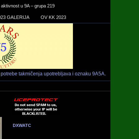
ktivnost u 9A – grupa 219
23 GALERIJA
OV KK 2023
Radio klub
HAM RADIO KLUB RIJEKA
"RIJEKA" –
9A1ARS –
9A5A
potrebe takmičenja upotrebljava i oznaku 9A5A.
DXWATC