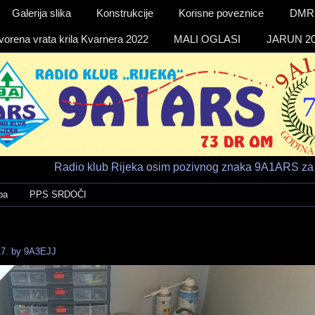
Galerija slika
Konstrukcije
Korisne poveznice
DMR a
vorena vrata krila Kvarnera 2022
MALI OGLASI
JARUN 20
Radio klub Rijeka osim pozivnog znaka 9A1ARS za 
ba
PPS SRDOČI
7.
by
9A3EJJ