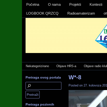
Izbornika 1
Početna
O nama
Projekti
Kontesti
LOGBOOK QRZCQ
Radioamaterizam
ot
Categories
Nekategorizirano
Objave HRS-a
Objave radio klu
W*-8
Pretraga ovog portala
Posted on
27. kolovoza 201
Pretraga pozivnih