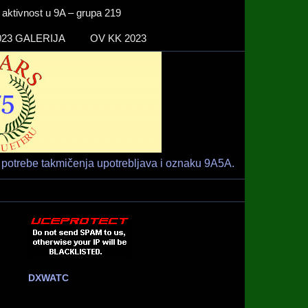
ktivnost u 9A – grupa 219
23 GALERIJA
OV KK 2023
Radio klub
HAM RADIO KLUB RIJEKA
"RIJEKA" –
9A1ARS –
9A5A
potrebe takmičenja upotrebljava i oznaku 9A5A.
DXWATC