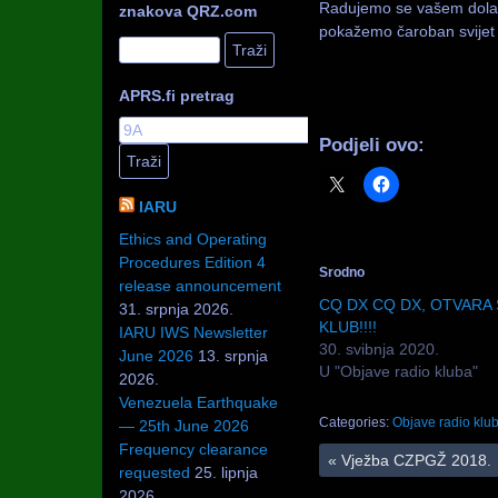
Radujemo se vašem dolask
znakova QRZ.com
pokažemo čaroban svijet 
APRS.fi pretrag
Podjeli ovo:
IARU
Ethics and Operating
Procedures Edition 4
Srodno
release announcement
CQ DX CQ DX, OTVARA 
31. srpnja 2026.
KLUB!!!!
IARU IWS Newsletter
30. svibnja 2020.
June 2026
13. srpnja
U "Objave radio kluba"
2026.
Venezuela Earthquake
Categories:
Objave radio klu
— 25th June 2026
Frequency clearance
«
Vježba CZPGŽ 2018.
requested
25. lipnja
2026.