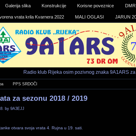
Galerija slika
Konstrukcije
Korisne poveznice
DMR a
vorena vrata krila Kvarnera 2022
MALI OGLASI
JARUN 20
Radio klub Rijeka osim pozivnog znaka 9A1ARS za 
ba
PPS SRDOČI
rata za sezonu 2018 / 2019
8.
by
9A3EJJ
tanke otvara svoja vrata 4. Rujna u 19. sati.