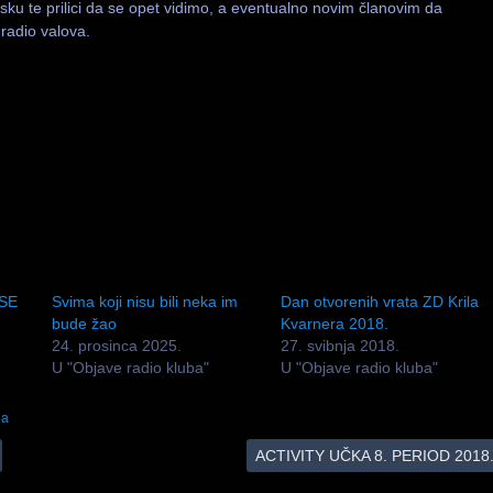
u te prilici da se opet vidimo, a eventualno novim članovim da
radio valova.
SE
Svima koji nisu bili neka im
Dan otvorenih vrata ZD Krila
bude žao
Kvarnera 2018.
24. prosinca 2025.
27. svibnja 2018.
U "Objave radio kluba"
U "Objave radio kluba"
ba
ACTIVITY UČKA 8. PERIOD 2018