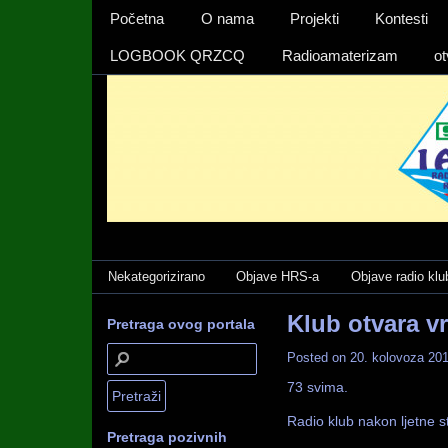
Izbornika 1
Početna
O nama
Projekti
Kontesti
LOGBOOK QRZCQ
Radioamaterizam
ot
Categories
Nekategorizirano
Objave HRS-a
Objave radio klu
Klub otvara v
Pretraga ovog portala
Posted on
20. kolovoza 201
73 svima.
Radio klub nakon ljetne s
Pretraga pozivnih