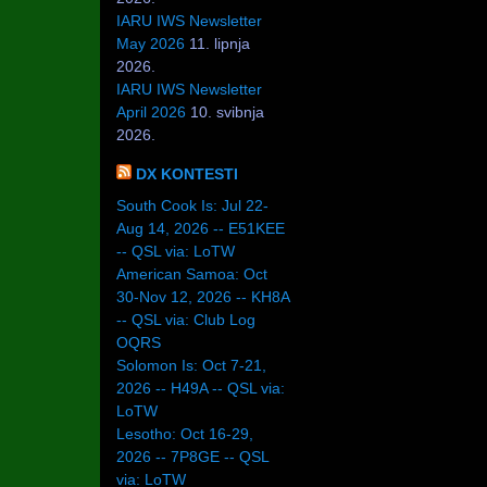
IARU IWS Newsletter
May 2026
11. lipnja
2026.
IARU IWS Newsletter
April 2026
10. svibnja
2026.
DX KONTESTI
South Cook Is: Jul 22-
Aug 14, 2026 -- E51KEE
-- QSL via: LoTW
American Samoa: Oct
30-Nov 12, 2026 -- KH8A
-- QSL via: Club Log
OQRS
Solomon Is: Oct 7-21,
2026 -- H49A -- QSL via:
LoTW
Lesotho: Oct 16-29,
2026 -- 7P8GE -- QSL
via: LoTW